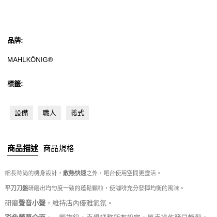
Rivers
LELIT
品牌:
MANDRITECH
MAHLKÖNIG®
Robot coupe
標籤:
Bolero
設備
職人
義式
KONO
商品描述
商品規格
其他品牌
細長時尚的機身設計，
散熱快速
之外，吧台使用空間更靈活。
平刀刀盤
研磨出均勻度一致的蓬鬆顆粒，使咖啡充分發揮均衡的風味。
研磨
聲音小聲
，維持店內優雅氣氛。