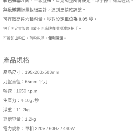
彩色螢幕介面
，一顆旋鈕，直覺調整所有設定，單手操作簡易輕鬆。
無段微調
粉量粗細設計，達到更精確調整。
可存取高達六種粉量，秒數設定
單位為 0.05 秒
。
把手固定支架適用於不同廠牌咖啡機濾器把手。
可拆卸出粉口，落粉乾淨，
便利清潔
。
產品規格
產品尺寸：195x283x583mm
刀盤直徑：65mm 平刀
轉速：1650 r.p.m
生產力：4-10g /秒
淨重：11.2kg
豆槽容量：1.2kg
電力規格：單相 220V / 60Hz / 440W