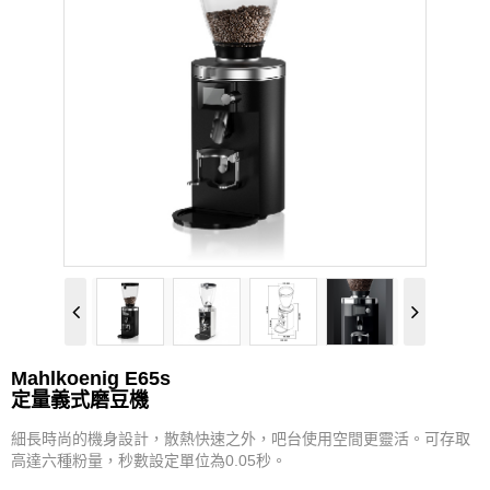
MAHLKÖNIG®
PROBAT
KINTO
KALITA
YUKIWA
ETZINGER
VSGO
Mahlkoenig E65s
Watchget
定量義式磨豆機
細長時尚的機身設計，散熱快速之外，吧台使用空間更靈活。可存取
TAKAHIRO
高達六種粉量，秒數設定單位為0.05秒。