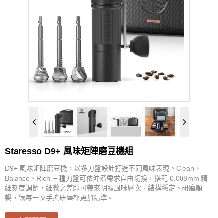
PROBAT
KINTO
KALITA
YUKIWA
ETZINGER
VSGO
Staresso D9+ 風味矩陣磨豆機組
Watchget
D9+ 風味矩陣磨豆機，以多刀盤設計打造不同風味表現。Clean、
Balance、Rich 三種刀盤可依沖煮需求自由切換，搭配 0.008mm 精
TAKAHIRO
細刻度調節，細微之差即可帶來明顯風味層次。結構穩定、研磨順
暢，讓每一次手搖研磨都更加精準。
Rivers